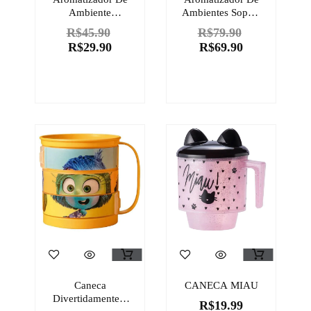
Ambiente
Ambientes Sophie
Cheirinho De
Quasar Next
R$
45.90
R$
79.90
Mistério No Ar
Divertida Mente 2
R$
29.90
R$
69.90
Cuide-Se Bem
100ml
Stranger Things
60ml
Caneca
CANECA MIAU
Divertidamente 2
R$
19.99