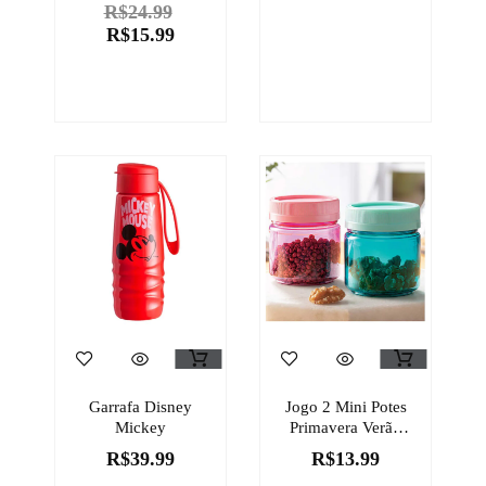
– Avon
R$
24.99
R$
15.99
Garrafa Disney
Jogo 2 Mini Potes
Mickey
Primavera Verão
Rosa E Verde
R$
39.99
R$
13.99