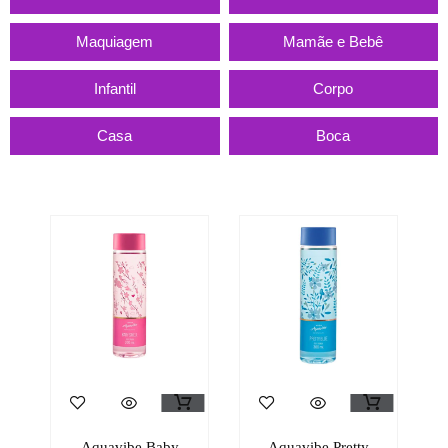
Maquiagem
Mamãe e Bebê
Infantil
Corpo
Casa
Boca
Aquavibe Baby
Aquavibe Pretty