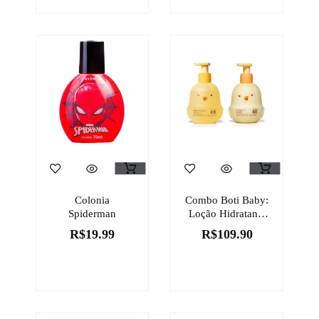
Colonia
Combo Boti Baby:
Spiderman
Loção Hidratante
Banho E Pós-
R$
19.99
R$
109.90
Banho 200ml +
Sabonete Líquido
200ml