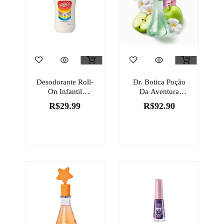
Desodorante Roll-
Dr. Botica Poção
On Infantil
Da Aventura
Memórias Sophie
Colônia Infantil
R$
29.99
R$
92.90
Quasar Next
120ml
Divertida Mente 2
55ml