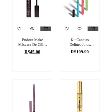
Eudora Make
Kit Canetas
Máscara De Cílios
Delineadoras
À Prova D’água
Livre E
R$
45.00
R$
109.90
Forever 8g
Determinadas
QDB As Meninas
Super Poderosas 3
X 0,4g Cada