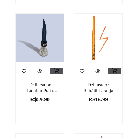
Delineador
Delineador
Líquido Prata
Retrátil Laranja
Incêndio Harry
R$
59.90
R$
16.99
Potter Quem
Disse, Berenice?
Aula De Feitiços
7ml