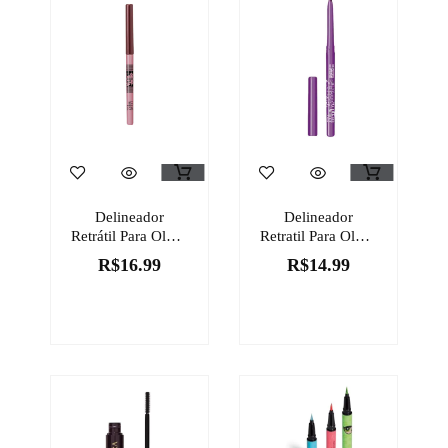
Delineador
Delineador
Retrátil Para Olhos
Retratil Para Olhos
Coleção Disney –
Zodíaco Mystical
R$
16.99
R$
14.99
Sofisticado
Vibes 0,35g