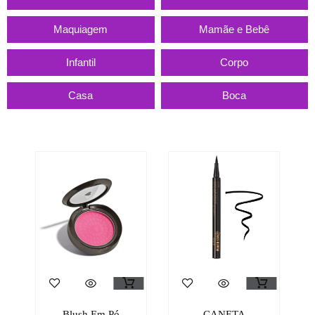
Maquiagem
Mamãe e Bebê
Infantil
Corpo
Casa
Boca
Blush Em Pó
CANETA