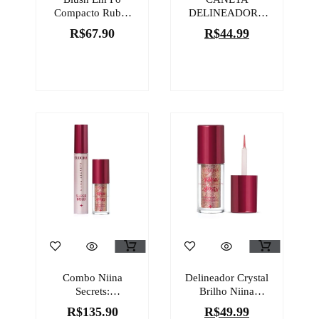
Compacto Rubor
DELINEADORA
Rosa Rosadinlex
POWER STAY
R$
67.90
R$
44.99
2g
PRETO
Combo Niina
Delineador Crystal
Secrets:
Brilho Niina
Delineador Crystal
Secrets 3g
R$
135.90
R$
49.99
Brilho 3g +