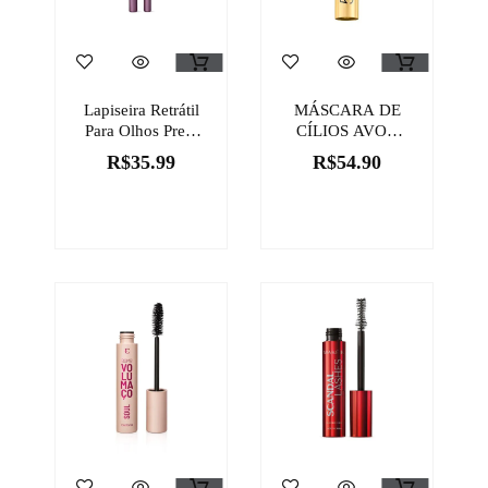
Lapiseira Retrátil
MÁSCARA DE
Para Olhos Preta
CÍLIOS AVON
Turbo SOUL
GENIUS
R$
35.99
R$
54.90
300mg
MULTIBENEFÍCIOS
PRETO