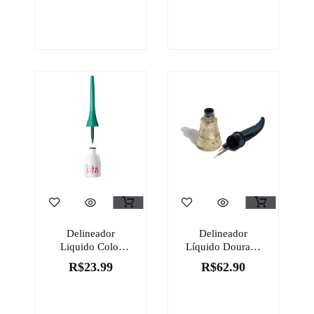
Máscara Para
Cílios Super Bold
10g
Delineador
Delineador
Liquido Color
Líquido Dourado
Trend
Lumos Aula De
R$
23.99
R$
62.90
Feitiços Harry
Potter Quem
Disse, Berenice?,
7ml