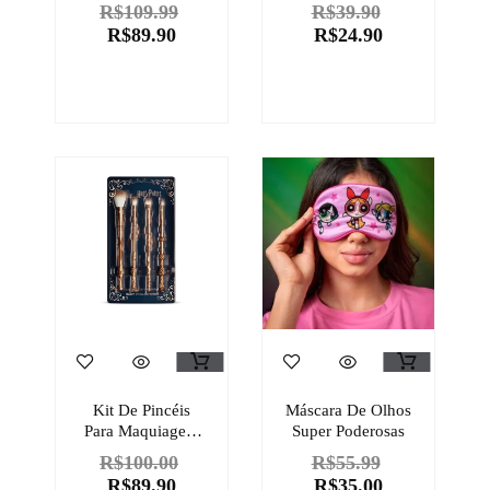
– Harry Potter
R$
109.99
R$
39.90
R$
89.90
R$
24.90
Kit De Pincéis
Máscara De Olhos
Para Maquiagem
Super Poderosas
Harry Potter
R$
100.00
R$
55.99
Quem Disse,
R$
89.90
R$
35.00