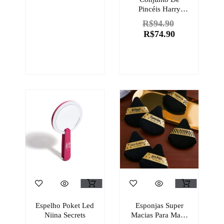
Pincéis Harry
Potter Sanshay
R$
94.90
R$
74.90
Espelho Poket Led
Esponjas Super
Niina Secrets
Macias Para Make