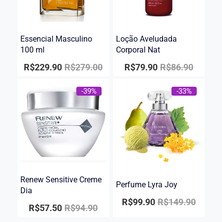
Essencial Masculino
Loção Aveludada
100 ml
Corporal Nat
R$
229.90
R$
279.00
R$
79.90
R$
86.90
-39%
-33%
Renew Sensitive Creme
Perfume Lyra Joy
Dia
R$
99.90
R$
149.90
R$
57.50
R$
94.90