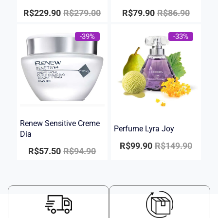
R$
229.90
R$
279.00
R$
79.90
R$
86.90
-39%
-33%
Renew Sensitive Creme
Perfume Lyra Joy
Dia
R$
99.90
R$
149.90
R$
57.50
R$
94.90