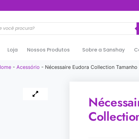
..............
Loja
Nossos Produtos
Sobre a Sanshay
C
Home
-
Acessório
-
Nécessaire Eudora Collection Tamanho
Nécessai
Collecti