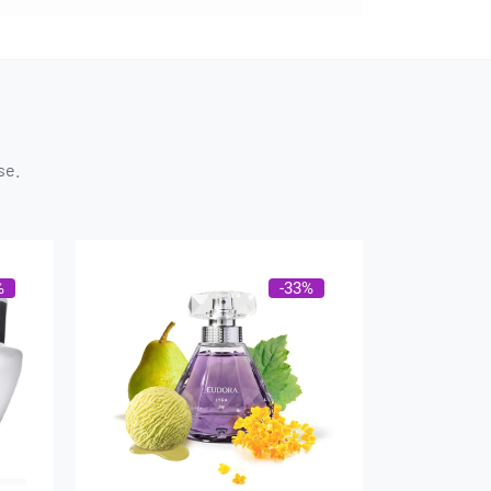
se.
%
-33%