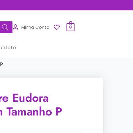
Minha Conta
0
ontato
 P
re Eudora
on Tamanho P