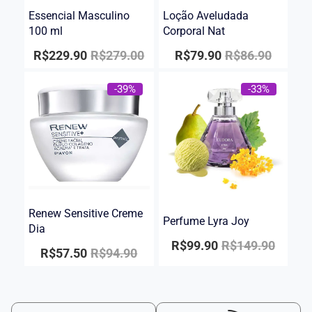
Essencial Masculino
Loção Aveludada
100 ml
Corporal Nat
R$
229.90
R$
279.00
R$
79.90
R$
86.90
-39%
-33%
Renew Sensitive Creme
Perfume Lyra Joy
Dia
R$
99.90
R$
149.90
R$
57.50
R$
94.90