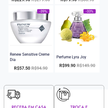
-39%
-33%
Renew Sensitive Creme
Perfume Lyra Joy
Dia
R$
99.90
R$
149.90
R$
57.50
R$
94.90
RECEBA EM CASA
TROCA E