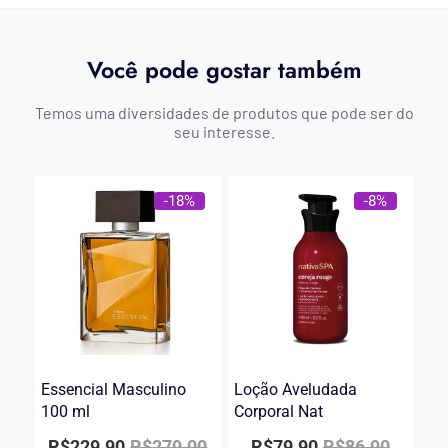
Você pode gostar também
Temos uma diversidades de produtos que pode ser do
seu interesse.
-18%
-8%
Essencial Masculino
Loção Aveludada
100 ml
Corporal Nat
R$
229.90
R$
279.00
R$
79.90
R$
86.90