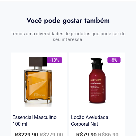
Você pode gostar também
Temos uma diversidades de produtos que pode ser do
seu interesse.
-18%
-8%
Essencial Masculino
Loção Aveludada
100 ml
Corporal Nat
R$
229.90
R$
279.00
R$
79.90
R$
86.90