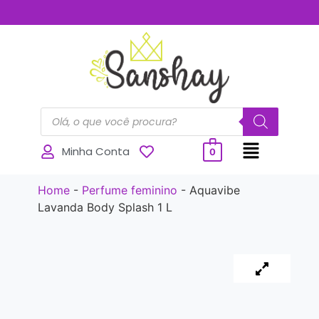
..............
Minha Conta
0
Home
-
Perfume feminino
-
Aquavibe
Lavanda Body Splash 1 L