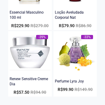
Essencial Masculino
Loção Aveludada
100 ml
Corporal Nat
R$
229.90
R$
279.00
R$
79.90
R$
86.90
-39%
-33%
Renew Sensitive Creme
Perfume Lyra Joy
Dia
R$
99.90
R$
149.90
R$
57.50
R$
94.90