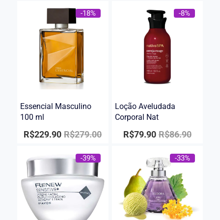
-18%
-8%
Essencial Masculino
Loção Aveludada
100 ml
Corporal Nat
R$
229.90
R$
279.00
R$
79.90
R$
86.90
-39%
-33%