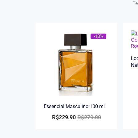
Te
-18%
Loç
Na
Essencial Masculino 100 ml
R$
229.90
R$
279.00