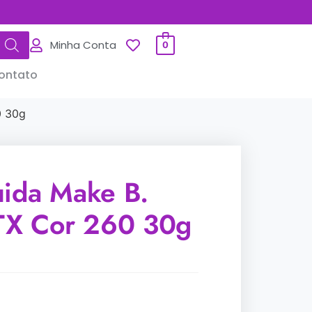
Minha Conta
0
ontato
0 30g
uida Make B.
 TX Cor 260 30g