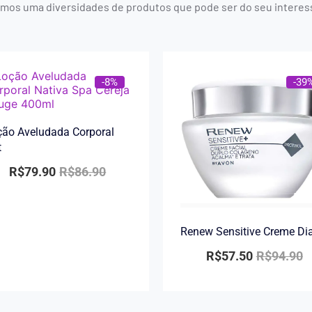
mos uma diversidades de produtos que pode ser do seu interes
-8%
-39
ão Aveludada Corporal
t
R$
79.90
R$
86.90
Renew Sensitive Creme Di
R$
57.50
R$
94.90