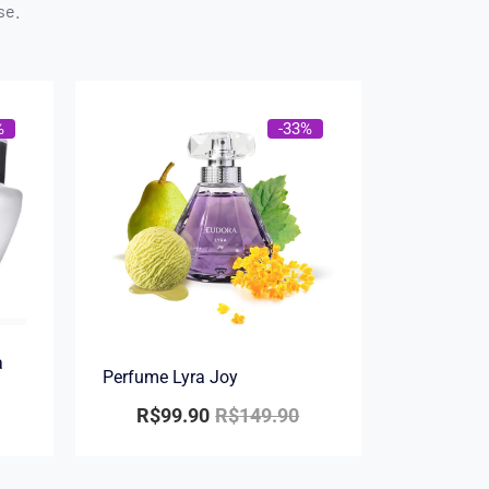
se.
%
-33%
a
Perfume Lyra Joy
R$
99.90
R$
149.90