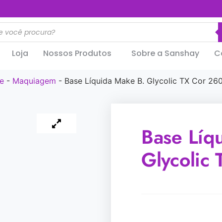
..............
Loja
Nossos Produtos
Sobre a Sanshay
C
e
-
Maquiagem
-
Base Líquida Make B. Glycolic TX Cor 26
Base Líq
Glycolic