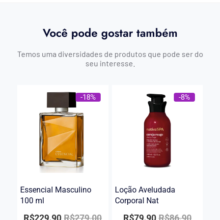
Você pode gostar também
Temos uma diversidades de produtos que pode ser do
seu interesse.
-18%
-8%
Essencial Masculino
Loção Aveludada
100 ml
Corporal Nat
R$
229.90
R$
279.00
R$
79.90
R$
86.90