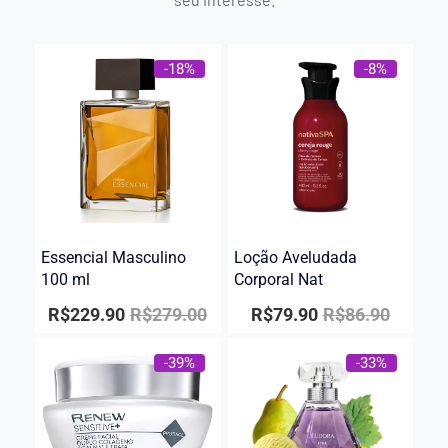
-18%
-8%
Essencial Masculino
Loção Aveludada
100 ml
Corporal Nat
R$
229.90
R$
279.00
R$
79.90
R$
86.90
-39%
-33%