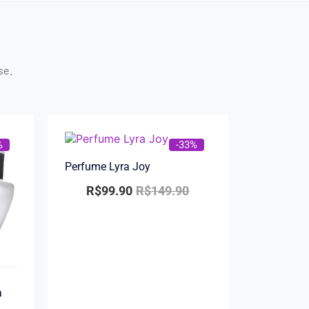
se.
%
-33%
Perfume Lyra Joy
R$
99.90
R$
149.90
a