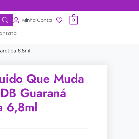
Minha Conta
0
ontato
rctica 6,8ml
quido Que Muda
QDB Guaraná
a 6,8ml