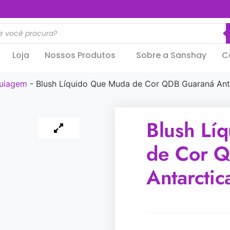
..............
Loja
Nossos Produtos
Sobre a Sanshay
C
uiagem
-
Blush Líquido Que Muda de Cor QDB Guaraná Anta
Blush Lí
de Cor 
Antarctic