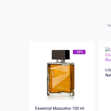
Te
-18%
Loç
Na
Essencial Masculino 100 ml