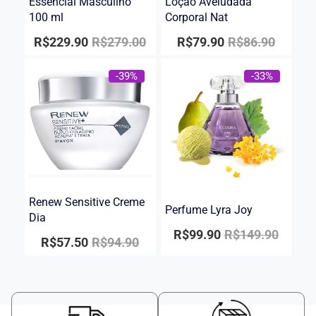
Essencial Masculino
Loção Aveludada
100 ml
Corporal Nat
R$
229.90
R$
279.00
R$
79.90
R$
86.90
-39%
-33%
Renew Sensitive Creme
Perfume Lyra Joy
Dia
R$
99.90
R$
149.90
R$
57.50
R$
94.90