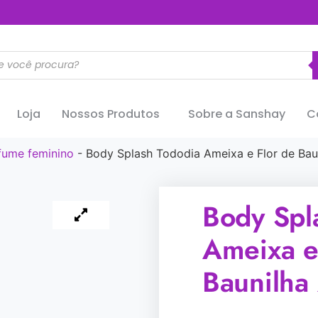
..............
Loja
Nossos Produtos
Sobre a Sanshay
C
fume feminino
-
Body Splash Tododia Ameixa e Flor de Bau
Body Spl
Ameixa e
Baunilha