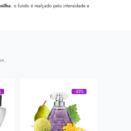
unilha
. o fundo é realçado pela intensidade e
se.
%
-33%