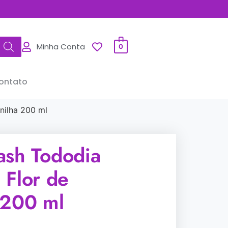
Minha Conta
0
ontato
nilha 200 ml
ash Tododia
 Flor de
 200 ml