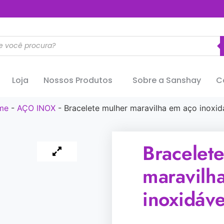
..............
Loja
Nossos Produtos
Sobre a Sanshay
C
me
-
AÇO INOX
-
Bracelete mulher maravilha em aço inoxid
Bracelet
maravilh
inoxidáve