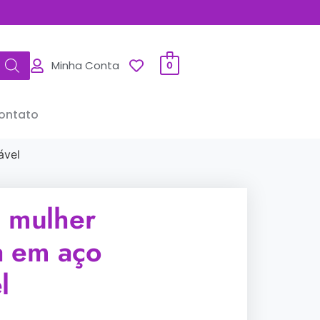
Minha Conta
0
ontato
ável
e mulher
a em aço
l