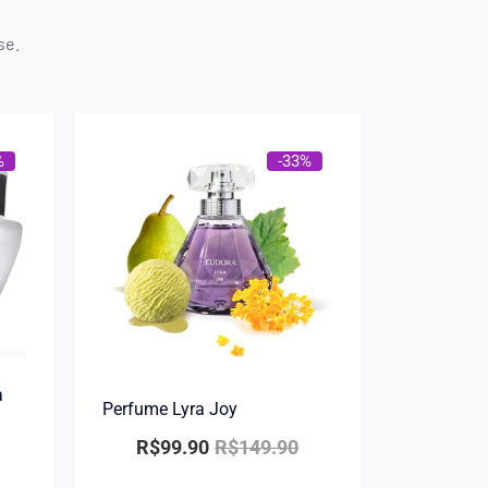
se.
%
-33%
a
Perfume Lyra Joy
R$
99.90
R$
149.90