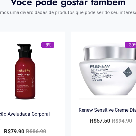
Você pode gostar também
mos uma diversidades de produtos que pode ser do seu interes
-8%
-39
Renew Sensitive Creme Di
ão Aveludada Corporal
R$
57.50
R$
94.90
t
R$
79.90
R$
86.90