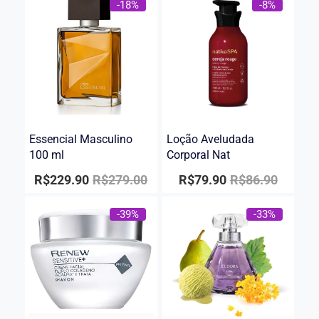
-18%
-8%
Essencial Masculino
Loção Aveludada
100 ml
Corporal Nat
R$
229.90
R$
279.00
R$
79.90
R$
86.90
-39%
-33%