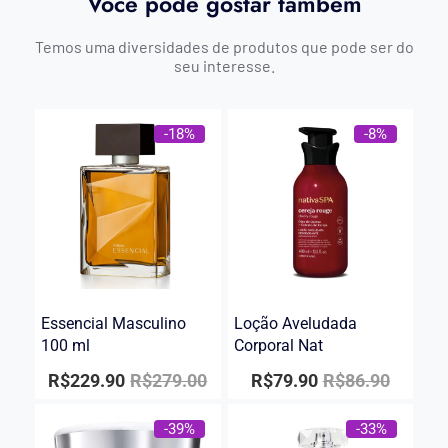
Você pode gostar também
Temos uma diversidades de produtos que pode ser do
seu interesse.
-18%
-8%
Essencial Masculino
Loção Aveludada
100 ml
Corporal Nat
R$
229.90
R$
279.00
R$
79.90
R$
86.90
-39%
-33%