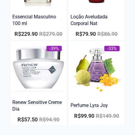
Essencial Masculino
Loção Aveludada
100 ml
Corporal Nat
R$
229.90
R$
279.00
R$
79.90
R$
86.90
-39%
-33%
Renew Sensitive Creme
Perfume Lyra Joy
Dia
R$
99.90
R$
149.90
R$
57.50
R$
94.90