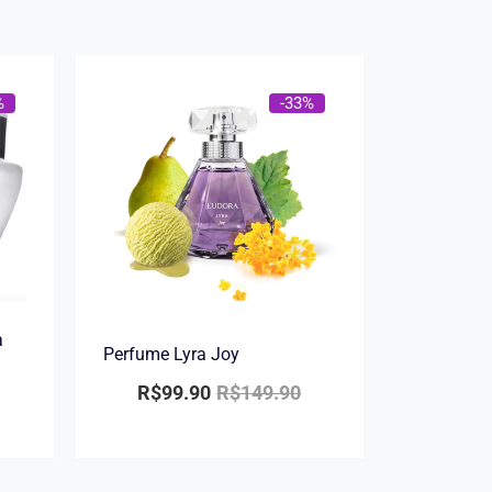
%
-33%
a
Perfume Lyra Joy
R$
99.90
R$
149.90