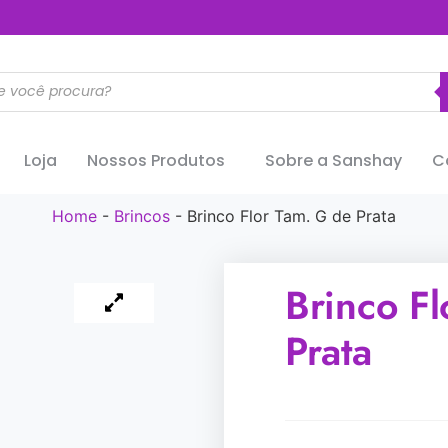
..............
Loja
Nossos Produtos
Sobre a Sanshay
C
Home
-
Brincos
-
Brinco Flor Tam. G de Prata
Brinco F
Prata