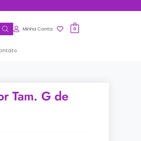
Minha Conta
0
ontato
lor Tam. G de