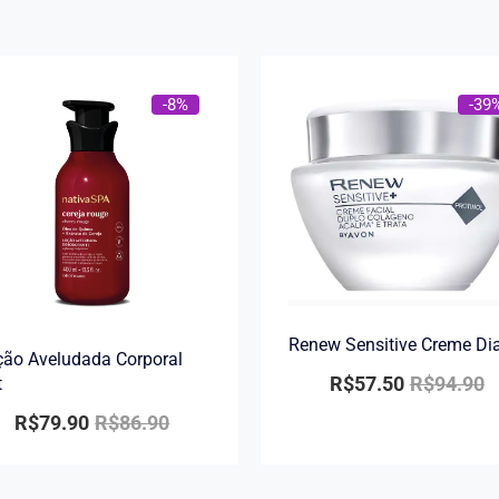
-8%
-39
Renew Sensitive Creme Di
ão Aveludada Corporal
R$
57.50
R$
94.90
t
R$
79.90
R$
86.90