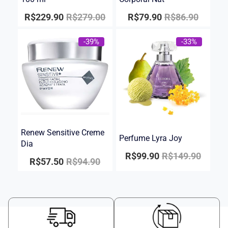
R$
229.90
R$
279.00
R$
79.90
R$
86.90
-39%
-33%
Renew Sensitive Creme
Perfume Lyra Joy
Dia
R$
99.90
R$
149.90
R$
57.50
R$
94.90