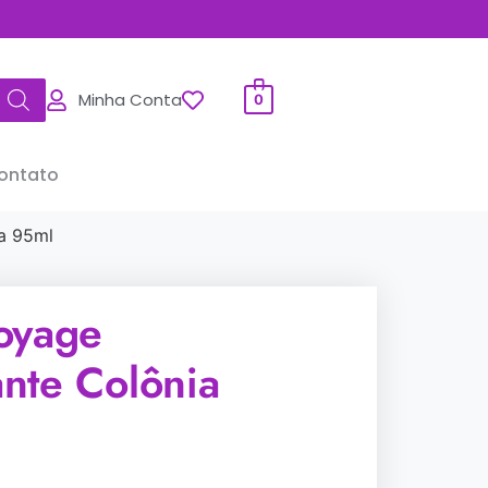
Minha Conta
0
ontato
a 95ml
oyage
nte Colônia