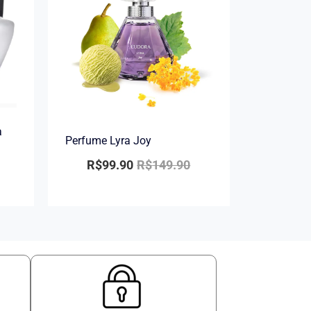
a
Perfume Lyra Joy
R$
99.90
R$
149.90