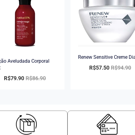
Renew Sensitive Creme Di
ão Aveludada Corporal
R$
57.50
R$
94.90
t
R$
79.90
R$
86.90