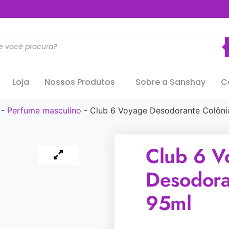
..............
Loja
Nossos Produtos
Sobre a Sanshay
C
-
Perfume masculino
-
Club 6 Voyage Desodorante Colôni
Club 6 V
Desodora
95ml