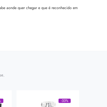
sabe aonde quer chegar e que é reconhecido em
se.
%
-33%