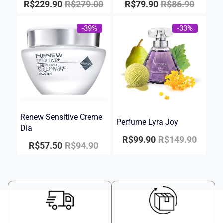
R$
229.90
R$
279.00
R$
79.90
R$
86.90
-39%
-33%
Renew Sensitive Creme
Perfume Lyra Joy
Dia
R$
99.90
R$
149.90
R$
57.50
R$
94.90