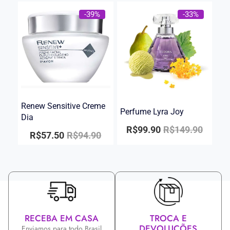
-39%
-33%
Renew Sensitive Creme
Perfume Lyra Joy
Dia
R$
99.90
R$
149.90
R$
57.50
R$
94.90
RECEBA EM CASA
TROCA E
DEVOLUÇÕES
Enviamos para todo Brasil