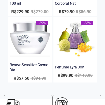
100 ml
Corporal Nat
R$
229.90
R$
279.00
R$
79.90
R$
86.90
-39%
-33%
Renew Sensitive Creme
Perfume Lyra Joy
Dia
R$
99.90
R$
149.90
R$
57.50
R$
94.90