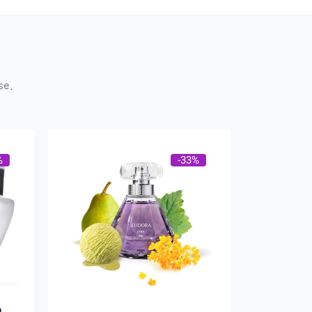
se.
%
-33%
a