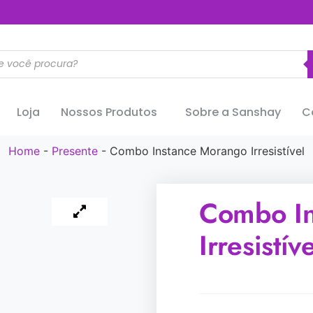
..............
Loja
Nossos Produtos
Sobre a Sanshay
C
Home
-
Presente
-
Combo Instance Morango Irresistível
Combo In
Irresistíve