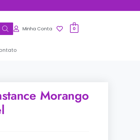
Minha Conta
0
ontato
stance Morango
l