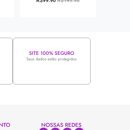
R$
99.90
R$
149.90
SITE 100% SEGURO
Seus dados estão protegidos
NTO
NOSSAS REDES