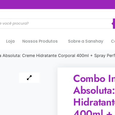
..............
Loja
Nossos Produtos
Sobre a Sanshay
C
 Absoluta: Creme Hidratante Corporal 400ml + Spray Pe
Combo In
Absoluta
Hidratan
400ml + 