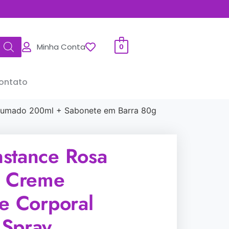
Minha Conta
0
ontato
rfumado 200ml + Sabonete em Barra 80g
stance Rosa
: Creme
te Corporal
Spray