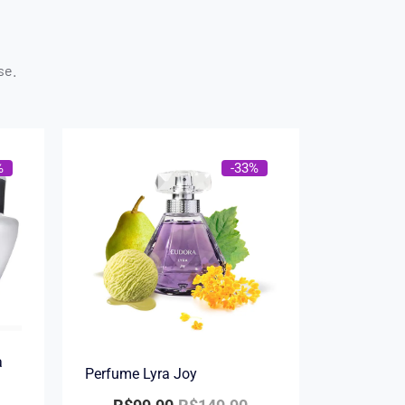
se.
%
-33%
a
Perfume Lyra Joy