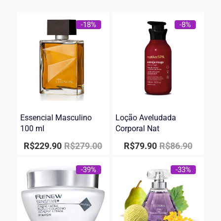
-18%
-8%
Essencial Masculino
Loção Aveludada
100 ml
Corporal Nat
R$
229.90
R$
279.00
R$
79.90
R$
86.90
-39%
-33%