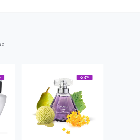
se.
%
-33%