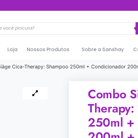
..............
Loja
Nossos Produtos
Sobre a Sanshay
C
àge Cica-Therapy: Shampoo 250ml + Condicionador 200m
Combo Si
Therapy:
250ml + 
200ml + 