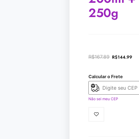
250g
R$
167.89
R$
144.99
Calcular o Frete
Não sei meu CEP