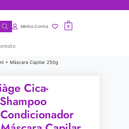
Minha Conta
0
ontato
l + Máscara Capilar 250g
àge Cica-
 Shampoo
Condicionador
Máscara Capilar