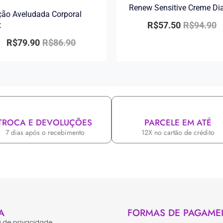
Renew Sensitive Creme Di
ão Aveludada Corporal
R$
57.50
R$
94.90
t
R$
79.90
R$
86.90
TROCA E DEVOLUÇÕES
PARCELE EM ATÉ
7 dias após o recebimento
12X no cartão de crédito
A
FORMAS DE PAGAME
ca de privacidade