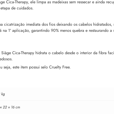
àge Cica-Therapy, ele limpa as madeixas sem ressecar e ainda rec
 etapa de cuidados.
a cicatrização imediata dos fios deixando os cabelos hidratados,
já na 1ª aplicação, garantindo 90% menos quebra e restaurando a s
r Siàge Cica-Therapy hidrata o cabelo desde o interior da fibra f
sedosos.
seja, este item possui selo Cruelty Free.
 kg
 × 22 × 16 cm