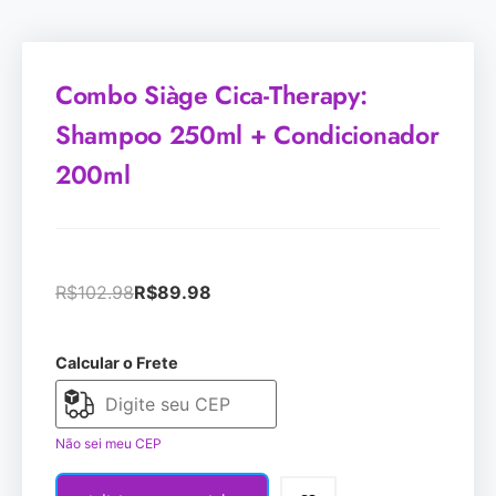
Combo Siàge Cica-Therapy:
Shampoo 250ml + Condicionador
200ml
R$
102.98
R$
89.98
Calcular o Frete
Não sei meu CEP