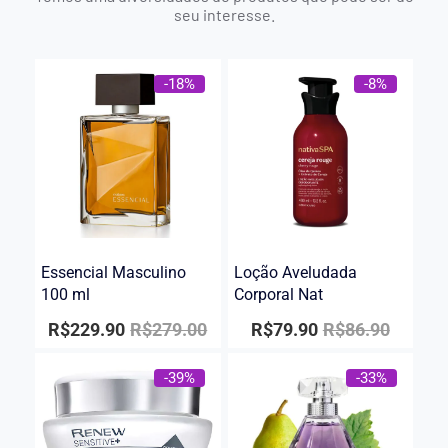
seu interesse.
-18%
-8%
Essencial Masculino
Loção Aveludada
100 ml
Corporal Nat
R$
229.90
R$
279.00
R$
79.90
R$
86.90
-39%
-33%