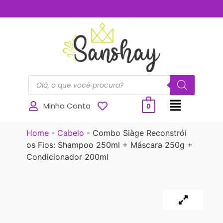
..............
Minha Conta
0
Home
-
Cabelo
-
Combo Siàge Reconstrói
os Fios: Shampoo 250ml + Máscara 250g +
Condicionador 200ml