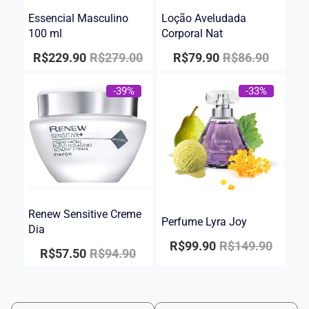
Essencial Masculino
Loção Aveludada
100 ml
Corporal Nat
R$
229.90
R$
279.00
R$
79.90
R$
86.90
-39%
-33%
Renew Sensitive Creme
Perfume Lyra Joy
Dia
R$
99.90
R$
149.90
R$
57.50
R$
94.90