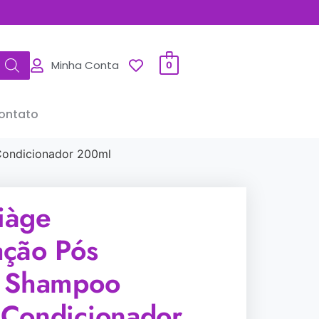
Minha Conta
0
ontato
ondicionador 200ml
iàge
ção Pós
: Shampoo
Condicionador