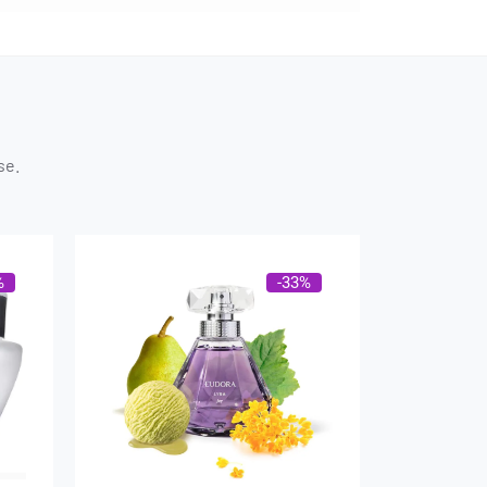
se.
%
-33%