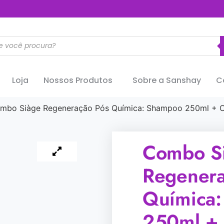
..............
Loja
Nossos Produtos
Sobre a Sanshay
C
mbo Siàge Regeneração Pós Química: Shampoo 250ml + C
Combo S
Regenera
Química
250ml + 