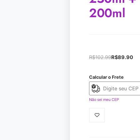
200ml
R$
102.99
R$
89.90
Calcular o Frete
Não sei meu CEP