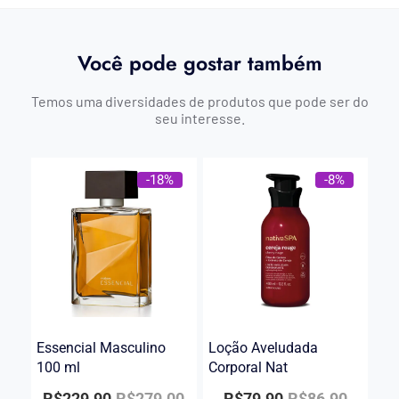
Você pode gostar também
Temos uma diversidades de produtos que pode ser do
seu interesse.
-18%
-8%
Essencial Masculino
Loção Aveludada
100 ml
Corporal Nat
R$
229.90
R$
279.00
R$
79.90
R$
86.90