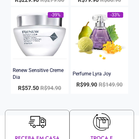
-39%
-33%
Renew Sensitive Creme
Perfume Lyra Joy
Dia
R$
99.90
R$
149.90
R$
57.50
R$
94.90
RECEBA EM CASA
TROCA E