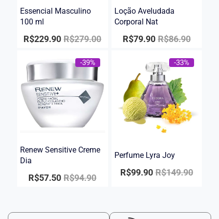
Essencial Masculino
Loção Aveludada
100 ml
Corporal Nat
R$
229.90
R$
279.00
R$
79.90
R$
86.90
-39%
-33%
Renew Sensitive Creme
Perfume Lyra Joy
Dia
R$
99.90
R$
149.90
R$
57.50
R$
94.90