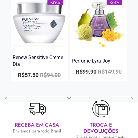
-39%
-33%
Renew Sensitive Creme
Perfume Lyra Joy
Dia
R$
99.90
R$
149.90
R$
57.50
R$
94.90
RECEBA EM CASA
TROCA E
DEVOLUÇÕES
Enviamos para todo Brasil
7 dias após o recebimento