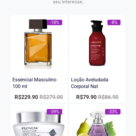
seu interesse.
-18%
-8%
Essencial Masculino
Loção Aveludada
100 ml
Corporal Nat
R$
229.90
R$
279.00
R$
79.90
R$
86.90
-39%
-33%