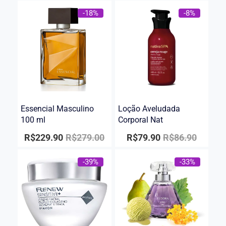
-18%
-8%
Essencial Masculino
Loção Aveludada
100 ml
Corporal Nat
R$
229.90
R$
279.00
R$
79.90
R$
86.90
-39%
-33%