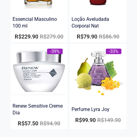
Essencial Masculino
Loção Aveludada
100 ml
Corporal Nat
R$
229.90
R$
279.00
R$
79.90
R$
86.90
-39%
-33%
Renew Sensitive Creme
Perfume Lyra Joy
Dia
R$
99.90
R$
149.90
R$
57.50
R$
94.90