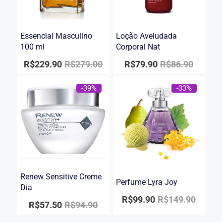
Essencial Masculino
Loção Aveludada
100 ml
Corporal Nat
R$
229.90
R$
279.00
R$
79.90
R$
86.90
-39%
-33%
Renew Sensitive Creme
Perfume Lyra Joy
Dia
R$
99.90
R$
149.90
R$
57.50
R$
94.90