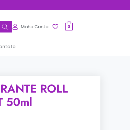
Minha Conta
0
ontato
RANTE ROLL
T 50ml