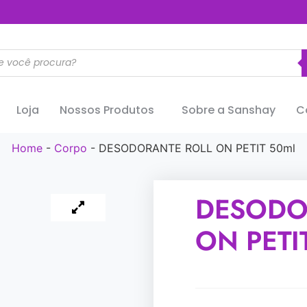
..............
Loja
Nossos Produtos
Sobre a Sanshay
C
Home
-
Corpo
-
DESODORANTE ROLL ON PETIT 50ml
DESODO
ON PETI