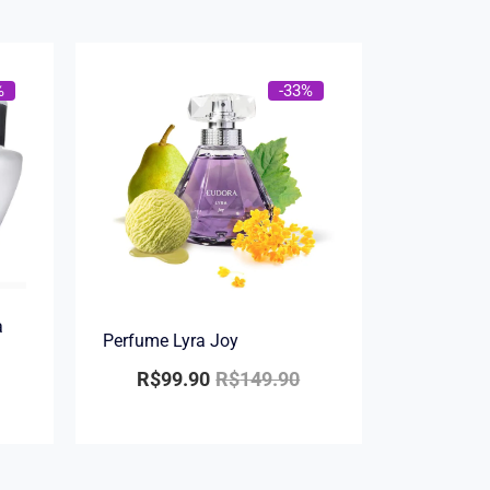
%
-33%
a
Perfume Lyra Joy
R$
99.90
R$
149.90