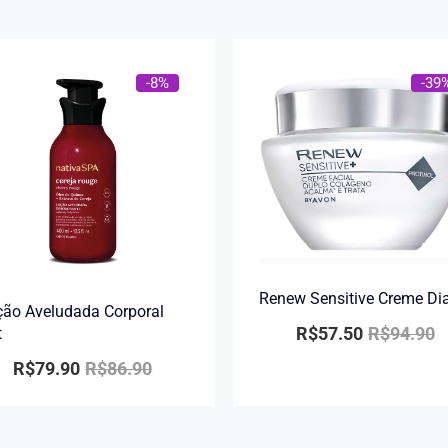
-8%
-39
Renew Sensitive Creme Di
ão Aveludada Corporal
R$
57.50
R$
94.90
t
R$
79.90
R$
86.90