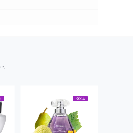
se.
%
-33%