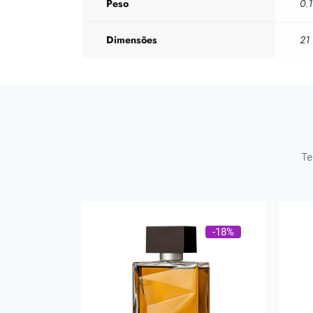
Peso
0.1
Dimensões
21
Te
-18%