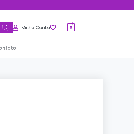
Minha Conta
0
ontato