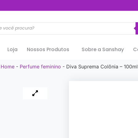
..............
Loja
Nossos Produtos
Sobre a Sanshay
C
Home
-
Perfume feminino
-
Diva Suprema Colônia – 100ml