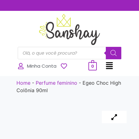
..............
Minha Conta
0
Home
-
Perfume feminino
-
Egeo Choc High
Colônia 90ml