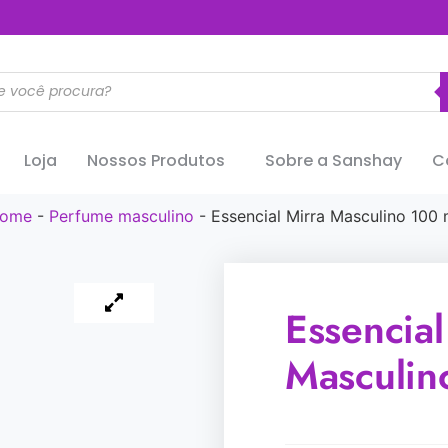
..............
Loja
Nossos Produtos
Sobre a Sanshay
C
ome
-
Perfume masculino
-
Essencial Mirra Masculino 100 
Essencial
Masculin