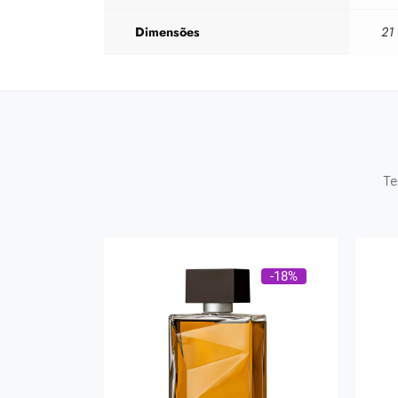
Dimensões
21
Te
-18%