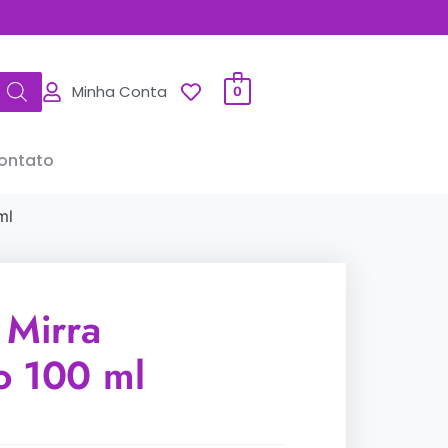
Minha Conta
0
ontato
ml
 Mirra
o 100 ml