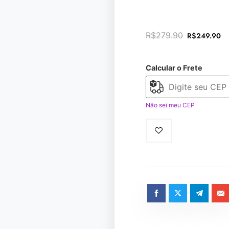
R$
279.90
R$
249.90
Calcular o Frete
Não sei meu CEP