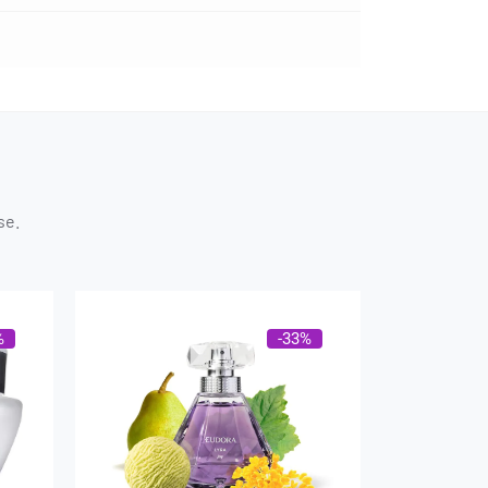
se.
%
-33%