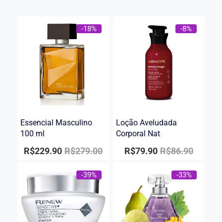
-18%
-8%
Essencial Masculino
Loção Aveludada
100 ml
Corporal Nat
R$
229.90
R$
279.00
R$
79.90
R$
86.90
-39%
-33%