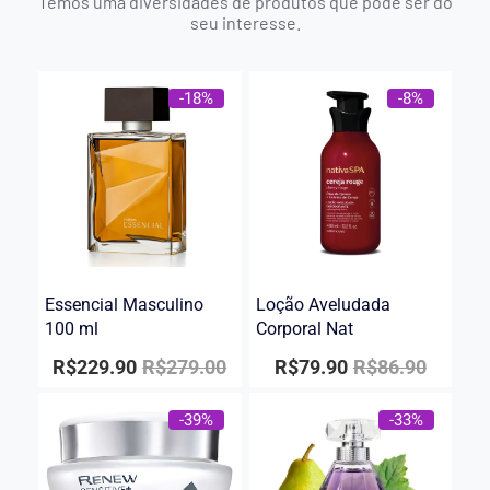
Temos uma diversidades de produtos que pode ser do
seu interesse.
-18%
-8%
Essencial Masculino
Loção Aveludada
100 ml
Corporal Nat
R$
229.90
R$
279.00
R$
79.90
R$
86.90
-39%
-33%